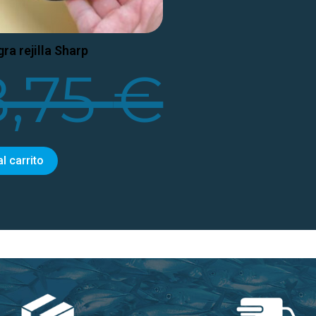
ra rejilla Sharp
8,75
€
al carrito