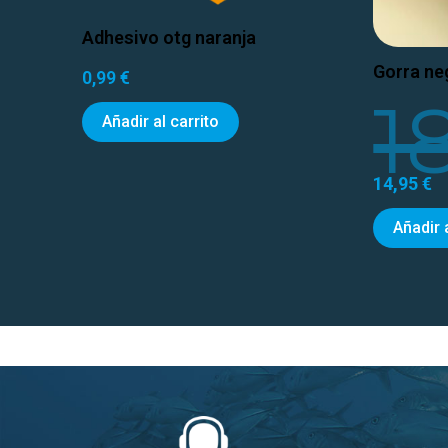
Adhesivo otg naranja
Gorra neg
0,99
€
1
Añadir al carrito
14,95
€
Añadir 