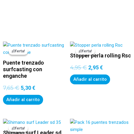
Productos
relacionados
El
El
El
El
precio
precio
precio
precio
original
actual
original
actual
¡Oferta!
¡Oferta!
¡Oferta!
¡Oferta!
Stopper perla rolling Rsc
era:
es:
era:
es:
7,65 €.
5,30 €.
4,95 €.
2,95 €.
Puente trenzado
4,95
€
2,95
€
surfcasting con
enganche
Añadir al carrito
7,65
€
5,30
€
Añadir al carrito
El
El
precio
precio
original
actual
¡Oferta!
¡Oferta!
Shimano surf Leader sd
era:
es: