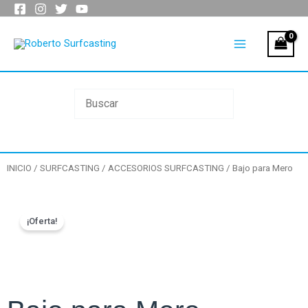
Ir
al
Main
contenido
Menu
INICIO
/
SURFCASTING
/
ACCESORIOS SURFCASTING
/ Bajo para Mero
¡Oferta!