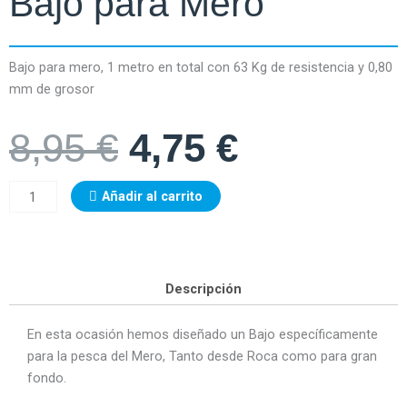
Bajo para Mero
Bajo para mero, 1 metro en total con 63 Kg de resistencia y 0,80
mm de grosor
El
El
8,95
€
4,75
€
precio
precio
Bajo
Añadir al carrito
original
actual
para
era:
es:
Mero
cantidad
8,95 €.
4,75 €.
Descripción
En esta ocasión hemos diseñado un Bajo específicamente
para la pesca del Mero, Tanto desde Roca como para gran
fondo.