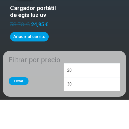
original
actual
Cargador portátil
era:
es:
38,70 €.
24,95 €.
de egis luz uv
38,70
€
24,95
€
Añadir al carrito
Filtrar por precio
Precio
Preci
mínimo
máxi
Filtrar