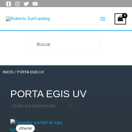
Ir
al
Main
contenido
Menu
INICIO
/ PORTA EGIS UV
PORTA EGIS UV
El
El
precio
precio
¡Oferta!