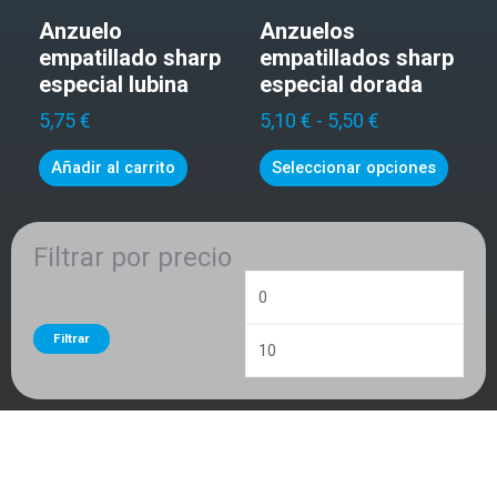
precios:
tiene
Anzuelo
Anzuelos
desde
múltip
5,10 €
empatillado sharp
empatillados sharp
variant
hasta
especial lubina
especial dorada
Las
5,50 €
5,75
€
5,10
€
-
5,50
€
opcio
se
Añadir al carrito
Seleccionar opciones
puede
elegir
en
Filtrar por precio
la
Precio
Preci
página
mínimo
máxi
de
produc
Filtrar