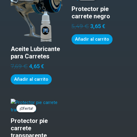
original
actual
original
actual
Protector pie
era:
es:
era:
es:
7,69 €.
4,65 €.
5,49 €.
3,65 €.
carrete negro
5,49
€
3,65
€
Añadir al carrito
Aceite Lubricante
para Carretes
7,69
€
4,65
€
Añadir al carrito
El
El
precio
precio
¡Oferta!
original
actual
Protector pie
era:
es:
5,49 €.
3,65 €.
carrete
transparente