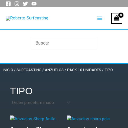
Ir
al
Main
contenido
Menu
INICIO
/
SURFCASTING
/
ANZUELOS
/
PACK 10 UNIDADES
/ TIPO
TIPO
Rango
Rango
Este
Este
de
de
producto
produc