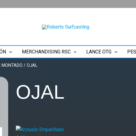
ÓN
MERCHANDISING RSC
LANCE OTG
PES
AL MONTADO
/ OJAL
OJAL
Precio
Rango
Este
máximo
de