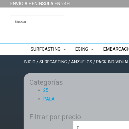
Ir
ENVÍO A PENÍNSULA EN 24H
al
contenido
SURFCASTING
EGING
EMBARCACI
INICIO
/
SURFCASTING
/
ANZUELOS
/
PACK INDIVIDU
Categorías
25
PALA
Filtrar por precio
Precio
mínimo